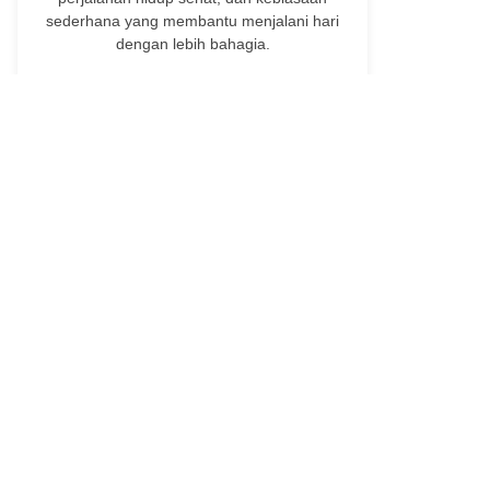
sederhana yang membantu menjalani hari
dengan lebih bahagia.
RECENT POST
Profil Juki Darmawan alias Ooh Darmawan
Kreator Digital: 94 Ribu IG, 56 Ribu FB dan 33
Ribu TikTok
2026/8/7
Rahasia Belanja Online di Toko Oke & Anti
Zonk
2026/8/7
The Seeds of Life Cafe Bali: Discover Vibrant
Living Foods and Conscious Vegan Dining
Experience in Ubud
2026/8/6