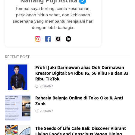
Nanang Puji Astika
✓
Tempat saya berbagi cerita keseharian,
perjalanan hidup sehat, dan kebiasaan
sederhana yang membantu menjalani hari
dengan lebih bahagia.
RECENT POST
Profil Juki Darmawan alias Ooh Darmawan
Kreator Digital: 94 Ribu IG, 56 Ribu FB dan 33
Ribu TikTok
2026/8/7
Rahasia Belanja Online di Toko Oke & Anti
Zonk
2026/8/7
The Seeds of Life Cafe Bali: Discover Vibrant
Living Foods and Conscious Vegan Dining