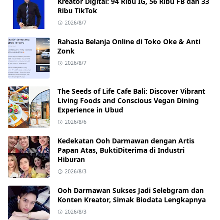
Kreator Digital: 94 Ribu IG, 56 Ribu FB dan 33
Ribu TikTok
2026/8/7
Rahasia Belanja Online di Toko Oke & Anti
Zonk
2026/8/7
The Seeds of Life Cafe Bali: Discover Vibrant
Living Foods and Conscious Vegan Dining
Experience in Ubud
2026/8/6
Kedekatan Ooh Darmawan dengan Artis
Papan Atas, BuktiDiterima di Industri
Hiburan
2026/8/3
Ooh Darmawan Sukses Jadi Selebgram dan
Konten Kreator, Simak Biodata Lengkapnya
2026/8/3