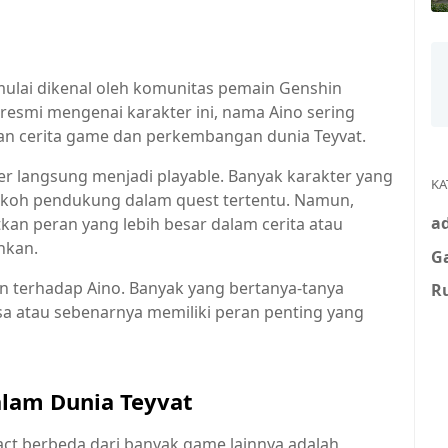
mulai dikenal oleh komunitas pemain Genshin
resmi mengenai karakter ini, nama Aino sering
an cerita game dan perkembangan dunia Teyvat.
r langsung menjadi playable. Banyak karakter yang
KA
okoh pendukung dalam quest tertentu. Namun,
ad
n peran yang lebih besar dalam cerita atau
nkan.
G
 terhadap Aino. Banyak yang bertanya-tanya
R
sa atau sebenarnya memiliki peran penting yang
lam Dunia Teyvat
ct berbeda dari banyak game lainnya adalah