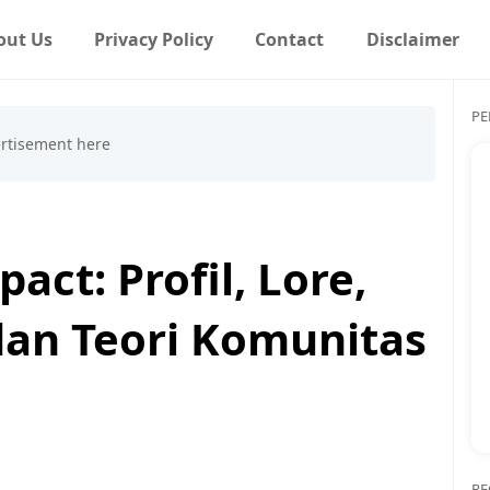
out Us
Privacy Policy
Contact
Disclaimer
PE
act: Profil, Lore,
dan Teori Komunitas
RE