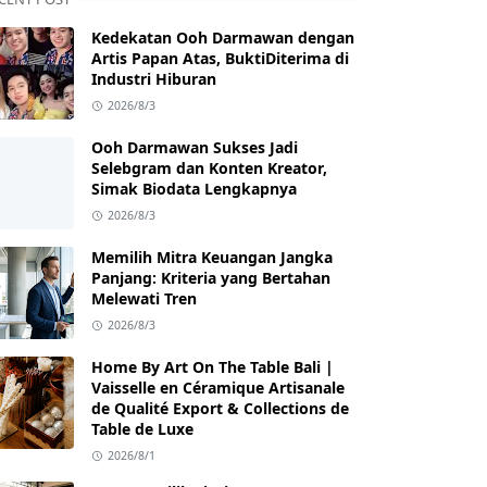
Kedekatan Ooh Darmawan dengan
Artis Papan Atas, BuktiDiterima di
Industri Hiburan
2026/8/3
Ooh Darmawan Sukses Jadi
Selebgram dan Konten Kreator,
Simak Biodata Lengkapnya
2026/8/3
Memilih Mitra Keuangan Jangka
Panjang: Kriteria yang Bertahan
Melewati Tren
2026/8/3
Home By Art On The Table Bali |
Vaisselle en Céramique Artisanale
de Qualité Export & Collections de
Table de Luxe
2026/8/1